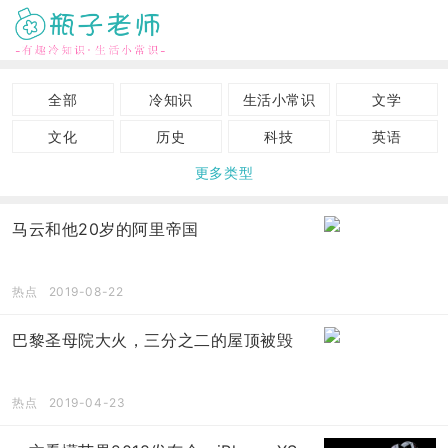
全部
冷知识
生活小常识
文学
文化
历史
科技
英语
更多类型
古人智慧
游戏
有趣见闻
美食
母婴
节日
地理
旅游
马云和他20岁的阿里帝国
古董
影视
艺术
健康
体育
运动
热点
娱乐
热点
2019-08-22
天文
神话传说
心理学
活动推广
巴黎圣母院大火，三分之二的屋顶被毁
热点
2019-04-23