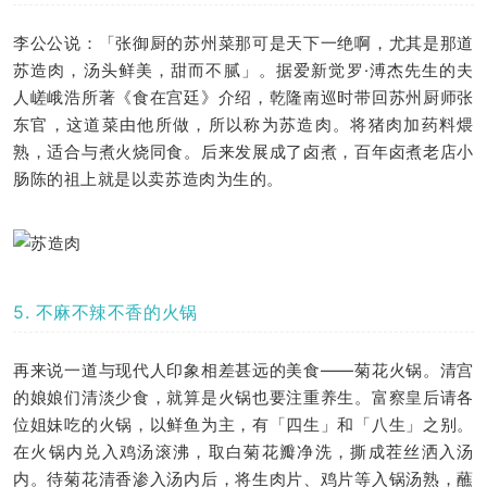
李公公说：「张御厨的苏州菜那可是天下一绝啊，尤其是那道
苏造肉，汤头鲜美，甜而不腻」。据爱新觉罗·溥杰先生的夫
人嵯峨浩所著《食在宫廷》介绍，乾隆南巡时带回苏州厨师张
东官，这道菜由他所做，所以称为苏造肉。将猪肉加药料煨
熟，适合与煮火烧同食。后来发展成了卤煮，百年卤煮老店小
肠陈的祖上就是以卖苏造肉为生的。
5. 不麻不辣不香的火锅
再来说一道与现代人印象相差甚远的美食——菊花火锅。清宫
的娘娘们清淡少食，就算是火锅也要注重养生。富察皇后请各
位姐妹吃的火锅，以鲜鱼为主，有「四生」和「八生」之别。
在火锅内兑入鸡汤滚沸，取白菊花瓣净洗，撕成茬丝洒入汤
内。待菊花清香渗入汤内后，将生肉片、鸡片等入锅汤熟，蘸