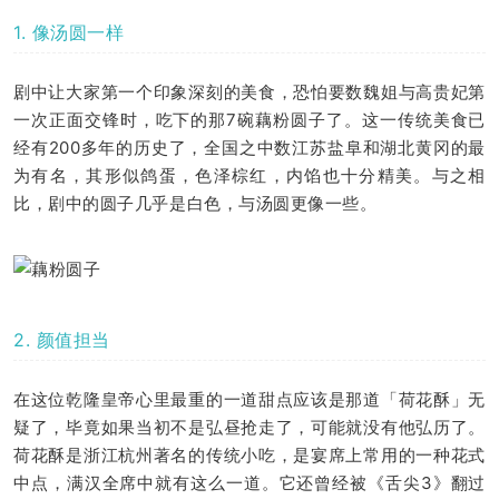
1. 像汤圆一样
剧中让大家第一个印象深刻的美食，恐怕要数魏姐与高贵妃第
一次正面交锋时，吃下的那7碗藕粉圆子了。这一传统美食已
经有200多年的历史了，全国之中数江苏盐阜和湖北黄冈的最
为有名，其形似鸽蛋，色泽棕红，内馅也十分精美。与之相
比，剧中的圆子几乎是白色，与汤圆更像一些。
2. 颜值担当
在这位乾隆皇帝心里最重的一道甜点应该是那道「荷花酥」无
疑了，毕竟如果当初不是弘昼抢走了，可能就没有他弘历了。
荷花酥是浙江杭州著名的传统小吃，是宴席上常用的一种花式
中点，满汉全席中就有这么一道。它还曾经被《舌尖3》翻过