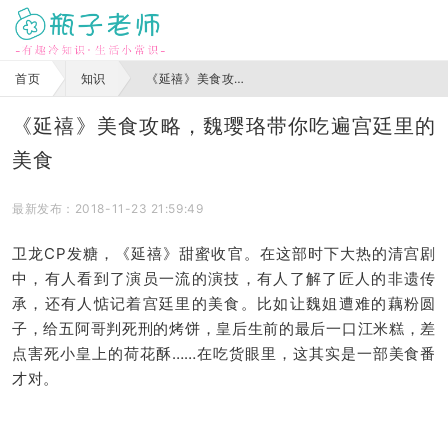
首页
知识
《延禧》美食攻略，魏璎珞带你吃遍宫廷里的美食
《延禧》美食攻略，魏璎珞带你吃遍宫廷里的
美食
最新发布：2018-11-23 21:59:49
卫龙CP发糖，《延禧》甜蜜收官。在这部时下大热的清宫剧
中，有人看到了演员一流的演技，有人了解了匠人的非遗传
承，还有人惦记着宫廷里的美食。比如让魏姐遭难的藕粉圆
子，给五阿哥判死刑的烤饼，皇后生前的最后一口江米糕，差
点害死小皇上的荷花酥……在吃货眼里，这其实是一部美食番
才对。