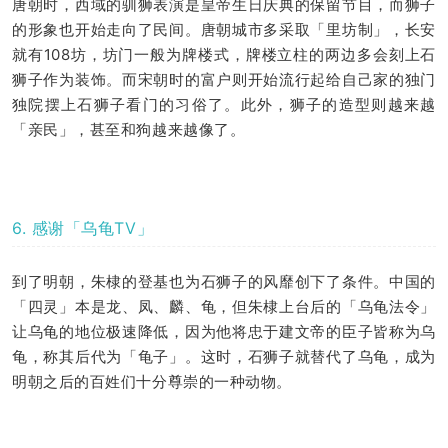
唐朝时，西域的驯狮表演是皇帝生日庆典的保留节目，而狮子
的形象也开始走向了民间。唐朝城市多采取「里坊制」，长安
就有108坊，坊门一般为牌楼式，牌楼立柱的两边多会刻上石
狮子作为装饰。而宋朝时的富户则开始流行起给自己家的独门
独院摆上石狮子看门的习俗了。此外，狮子的造型则越来越
「亲民」，甚至和狗越来越像了。
6. 感谢「乌龟TV」
到了明朝，朱棣的登基也为石狮子的风靡创下了条件。中国的
「四灵」本是龙、凤、麟、龟，但朱棣上台后的「乌龟法令」
让乌龟的地位极速降低，因为他将忠于建文帝的臣子皆称为乌
龟，称其后代为「龟子」。这时，石狮子就替代了乌龟，成为
明朝之后的百姓们十分尊崇的一种动物。