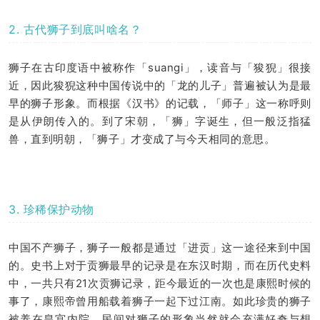
2. 古代狮子到底叫啥名？
狮子在古印度语中被称作「suangi」，读音与「狻猊」很接
近，因此狻猊这种中国传说中的「龙的儿子」普遍被认为是最
早的狮子形象。而根据《汉书》的记载，「师子」这一称呼则
是从伊朗传入的。到了宋朝，「狮」字诞生，但一般泛指猛
兽，直到明朝，「狮子」才变成了与今天相同的意思。
3. 珍稀保护动物
中国不产狮子，狮子一般都是通过「进贡」这一途径来到中国
的。史书上对于贡狮最早的记录是在东汉时期，而在历代史料
中，一共只有21次贡狮记录，距今最近的一次也是康熙时候的
事了，康熙帝曾用船载着狮子一起下过江南。如此珍贵的狮子
被养在皇宫内院，民间对狮子的形象当然就会充满好奇与想